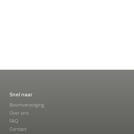
Snel naar
Boomverzorging
Over ons
FAQ
Contact