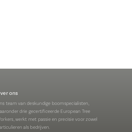
ver ons
ns team van deskundige boomspecialisten,
aaronder drie gecertificeerde European Tree
orkers, werkt met passie en precisie voor zowel
articulieren als bedrijven.