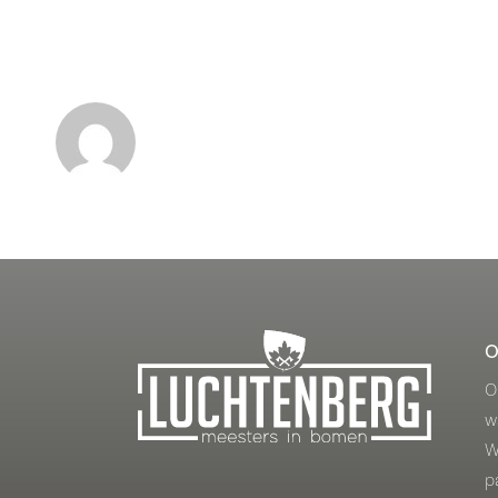
ABOUT THE AUTHOR:
JEP
O
O
w
W
p