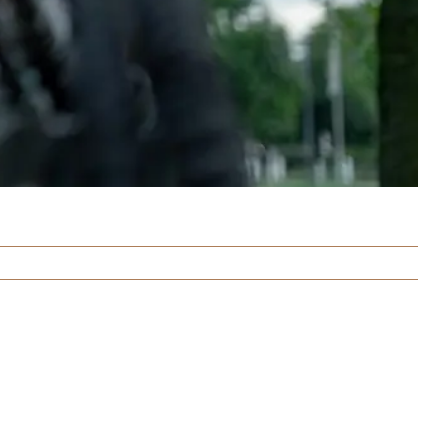
Facebook
X
Bluesky
Reddit
LinkedIn
WhatsApp
Telegram
Tumblr
Pinterest
Xing
Email